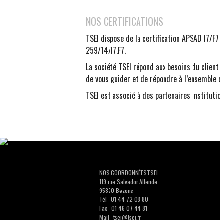
NOS CERTIFICATIONS
TSEI dispose de la certification APSAD I7/F
259/14/I7.F7.
La société TSEI répond aux besoins du clie
de vous guider et de répondre à l’ensemble d
TSEI est associé à des partenaires institut
NOS COORDONNÉESTSEI
119 rue Salvador Allende
95870 Bezons
Tél : 01 44 72 08 80
Fax : 01 46 07 44 81
Mail :
tsei@tsei.fr