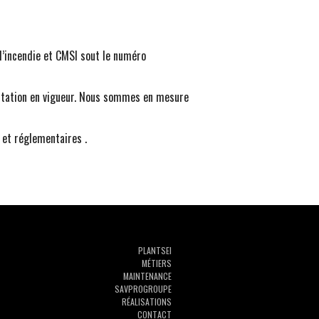
d’incendie et CMSI sout le numéro
entation en vigueur. Nous sommes en mesure
 et réglementaires .
PLAN
TSEI
MÉTIERS
MAINTENANCE
SAVPROGROUPE
RÉALISATIONS
CONTACT