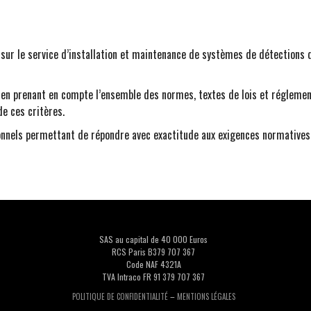
7 sur le service d’installation et maintenance de systèmes de détections 
nt en prenant en compte l’ensemble des normes, textes de lois et réglem
e ces critères.
ionnels permettant de répondre avec exactitude aux exigences normatives
SAS au capital de 40 000 Euros
RCS Paris B379 707 367
Code NAF 4321A
TVA Intraco FR 91 379 707 367
–
POLITIQUE DE CONFIDENTIALITÉ
MENTIONS LÉGALES