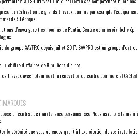
 permettait à TSEI d’investir et d’’accroitre ses compétences humaines.
eprise. La réalisation de grands travaux, comme par exemple l’équipemen
ommande à l’époque.
llations d’envergure (les moulins de Pantin, Centre commercial belle épi
logies.
rtie du groupe SAVPRO depuis juillet 2017. SAVPRO est un groupe d’entrep
un chiffre d’affaires de 8 millions d’euros.
gros travaux avec notamment la rénovation du centre commercial Créteil S
LTIMARQUES
propose un contrat de maintenance personnalisée. Nous assurons la main
.
r la sérénité que vous attendez quant à l’exploitation de vos installatio