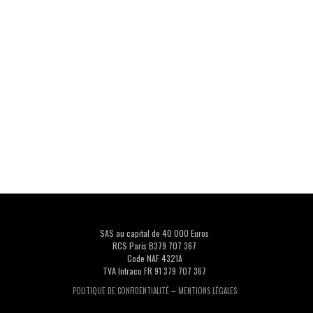
SAS au capital de 40 000 Euros
RCS Paris B379 707 367
Code NAF 4321A
TVA Intraco FR 91 379 707 367
–
POLITIQUE DE CONFIDENTIALITÉ
MENTIONS LÉGALES