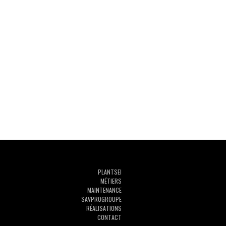
PLAN
TSEI
MÉTIERS
MAINTENANCE
SAVPROGROUPE
RÉALISATIONS
CONTACT