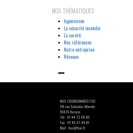
NOS THÉMATIQUES
hypervision
La sécurité incendie
La sureté
Nos références
Notre entreprise
Réseaux
NOS COORDONNÉESTSEI
119 rue Salvador Allende
95870 Bezons
Tél : 01 44 72 08 80
Fax : 01 46 07 44 81
Mail :
tsei@tsei.fr