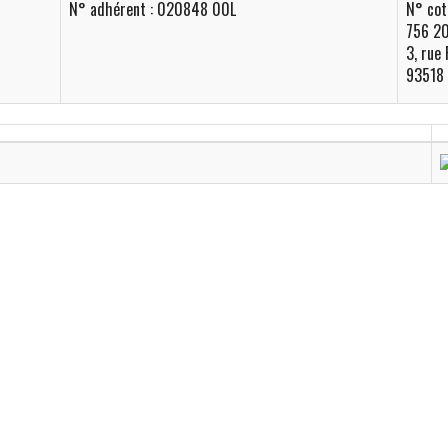
N° adhérent : 020848 00L
N° cot
756 2
3, rue 
93518 