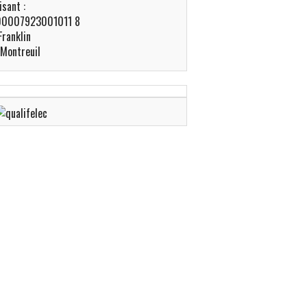
isant :
00007923001011 8
Franklin
Montreuil