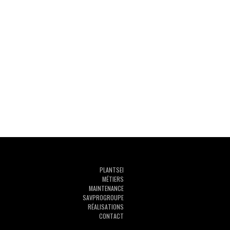
PLAN
TSEI
MÉTIERS
MAINTENANCE
SAVPROGROUPE
RÉALISATIONS
CONTACT