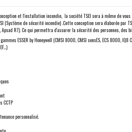
onception et l'installation incendie, la société TSEI sera à même de vous 
I (Système de sécurité incendie) .Cette conception sera élaborée par TSE
 Apsad R7). Ce qui permettra d'assurer la sécurité des personnes, des bi
s gammes ESSER by Honeywell (CMSI 8000, CMSI sensES, ECS 8000, IQ8 Cont
...)
rques
ant
es CCTP
tenance personnalisé.
nte