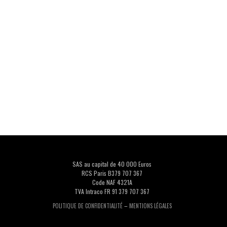
SAS au capital de 40 000 Euros
RCS Paris B379 707 367
Code NAF 4321A
TVA Intraco FR 91 379 707 367
–
POLITIQUE DE CONFIDENTIALITÉ
MENTIONS LÉGALES