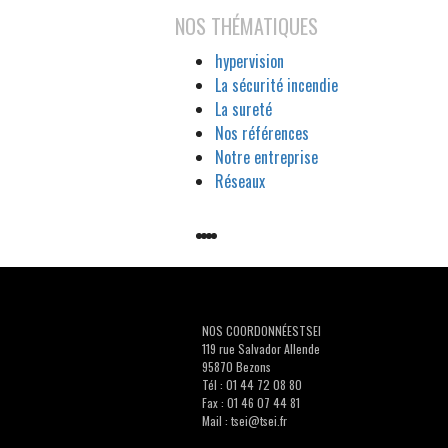
NOS THÉMATIQUES
hypervision
La sécurité incendie
La sureté
Nos références
Notre entreprise
Réseaux
NOS COORDONNÉESTSEI
119 rue Salvador Allende
95870 Bezons
Tél : 01 44 72 08 80
Fax : 01 46 07 44 81
Mail :
tsei@tsei.fr