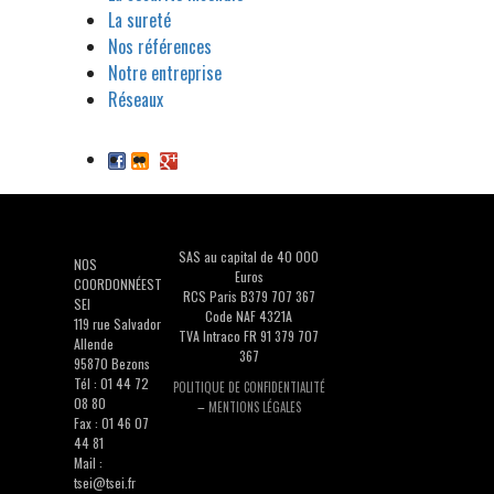
La sureté
Nos références
Notre entreprise
Réseaux
SAS au capital de 40 000
NOS
Euros
COORDONNÉEST
RCS Paris B379 707 367
SEI
Code NAF 4321A
119 rue Salvador
TVA Intraco FR 91 379 707
Allende
367
95870 Bezons
Tél : 01 44 72
POLITIQUE DE CONFIDENTIALITÉ
08 80
–
MENTIONS LÉGALES
Fax : 01 46 07
44 81
Mail :
tsei@tsei.fr