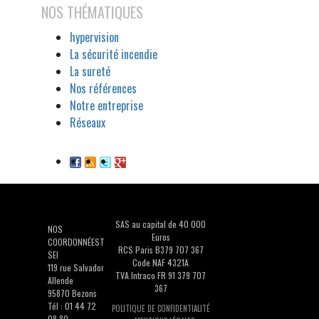
NOS THÉMATIQUES
hypervision
La sécurité incendie
La sureté
Nos références
Notre entreprise
Réseaux
SAS au capital de 40 000
NOS
Euros
COORDONNÉEST
RCS Paris B379 707 367
SEI
Code NAF 4321A
119 rue Salvador
TVA Intraco FR 91 379 707
Allende
367
95870 Bezons
Tél : 01 44 72
POLITIQUE DE CONFIDENTIALITÉ
08 80