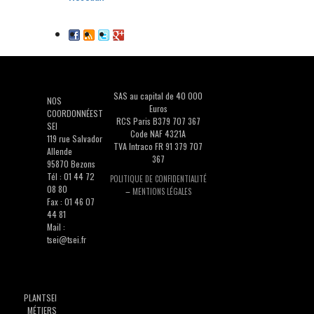
SAS au capital de 40 000
NOS
Euros
COORDONNÉEST
RCS Paris B379 707 367
SEI
Code NAF 4321A
119 rue Salvador
TVA Intraco FR 91 379 707
Allende
367
95870 Bezons
Tél : 01 44 72
POLITIQUE DE CONFIDENTIALITÉ
08 80
–
MENTIONS LÉGALES
Fax : 01 46 07
44 81
Mail :
tsei@tsei.fr
PLAN
TSEI
MÉTIERS