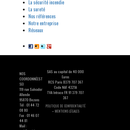
La sécurité incendie
La sureté
Nos références
Notre entreprise
Réseaux
SAS au capital de 40 000
NOS
Euros
COORDONNÉEST
RCS Paris B379 707 367
SEI
Code NAF 4321A
119 rue Salvador
TVA Intraco FR 91 379 707
Allende
367
95870 Bezons
Tél : 01 44 72
POLITIQUE DE CONFIDENTIALITÉ
08 80
–
MENTIONS LÉGALES
Fax : 01 46 07
44 81
Mail :